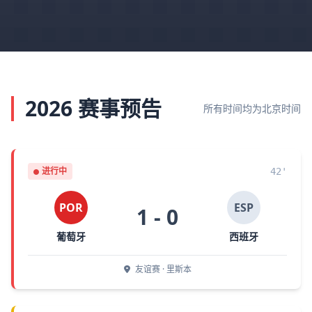
2026 赛事预告
所有时间均为北京时间
进行中
42'
POR
ESP
1 - 0
葡萄牙
西班牙
友谊赛 · 里斯本