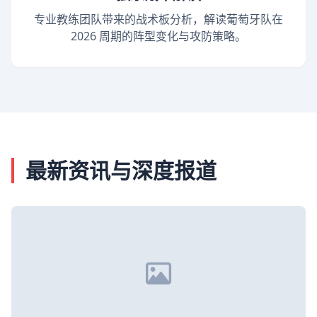
专业教练团队带来的战术板分析，解读葡萄牙队在
2026 周期的阵型变化与攻防策略。
最新资讯与深度报道