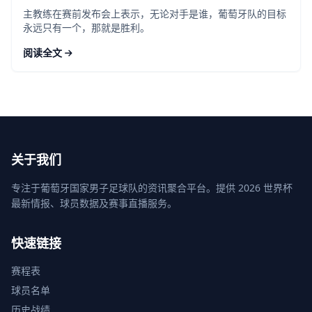
主教练在赛前发布会上表示，无论对手是谁，葡萄牙队的目标
永远只有一个，那就是胜利。
阅读全文
关于我们
专注于葡萄牙国家男子足球队的资讯聚合平台。提供 2026 世界杯
最新情报、球员数据及赛事直播服务。
快速链接
赛程表
球员名单
历史战绩