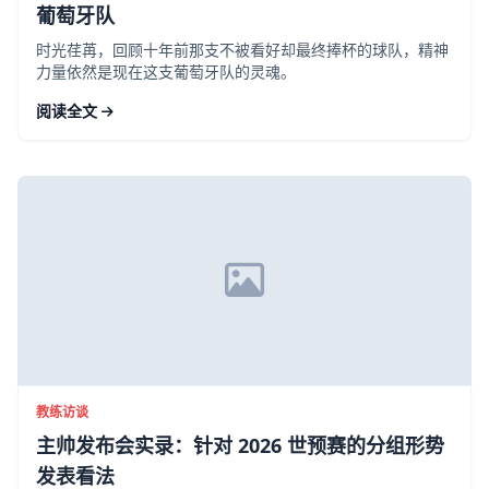
葡萄牙队
时光荏苒，回顾十年前那支不被看好却最终捧杯的球队，精神
力量依然是现在这支葡萄牙队的灵魂。
阅读全文
教练访谈
主帅发布会实录：针对 2026 世预赛的分组形势
发表看法