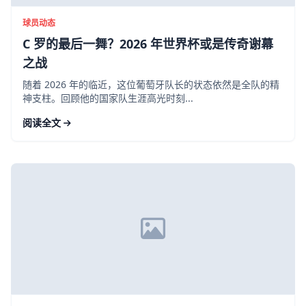
球员动态
C 罗的最后一舞？2026 年世界杯或是传奇谢幕
之战
随着 2026 年的临近，这位葡萄牙队长的状态依然是全队的精
神支柱。回顾他的国家队生涯高光时刻...
阅读全文