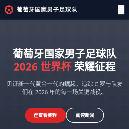
葡萄牙国家男子足球队
葡萄牙国家男子足球队
2026 世界杯
荣耀征程
见证新一代黄金一代的崛起，追踪 C 罗与队友
们在 2026 年的每一场关键战役。
查看赛程
阅读新闻