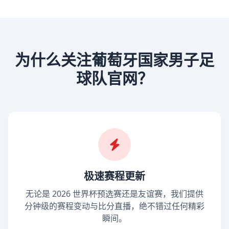
为什么关注葡萄牙国家男子足
球队官网？
极速赛程更新
无论是 2026 世界杯预选赛还是友谊赛，我们提供
分钟级的赛程变动与比分直播，绝不错过任何精彩
瞬间。