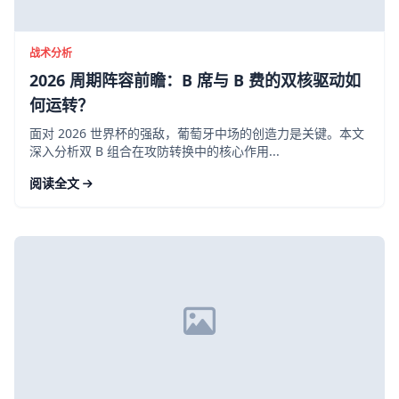
战术分析
2026 周期阵容前瞻：B 席与 B 费的双核驱动如
何运转？
面对 2026 世界杯的强敌，葡萄牙中场的创造力是关键。本文
深入分析双 B 组合在攻防转换中的核心作用...
阅读全文