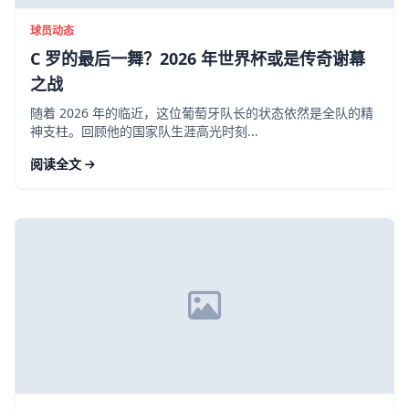
球员动态
C 罗的最后一舞？2026 年世界杯或是传奇谢幕
之战
随着 2026 年的临近，这位葡萄牙队长的状态依然是全队的精
神支柱。回顾他的国家队生涯高光时刻...
阅读全文