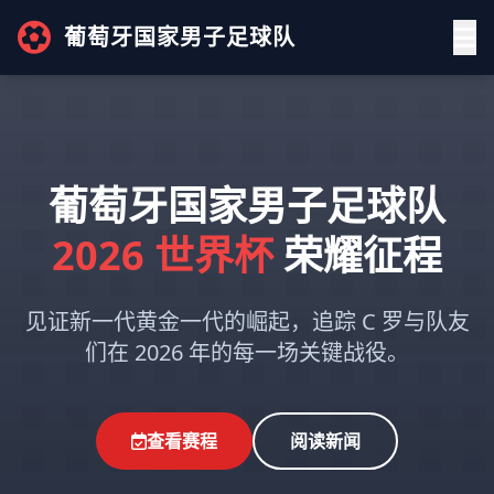
葡萄牙国家男子足球队
葡萄牙国家男子足球队
2026 世界杯
荣耀征程
见证新一代黄金一代的崛起，追踪 C 罗与队友
们在 2026 年的每一场关键战役。
查看赛程
阅读新闻