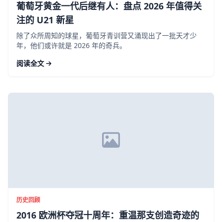
葡萄牙黄金一代后继有人：盘点 2026 年值得关
注的 U21 新星
除了众所周知的球星，葡萄牙青训营又涌现出了一批天才少
年，他们或许就是 2026 年的奇兵。
阅读全文
历史回顾
2016 欧洲杯夺冠十周年：重温那支创造奇迹的