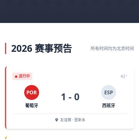
2026 赛事预告
所有时间均为北京时间
进行中
42'
POR
ESP
1 - 0
葡萄牙
西班牙
友谊赛 · 里斯本