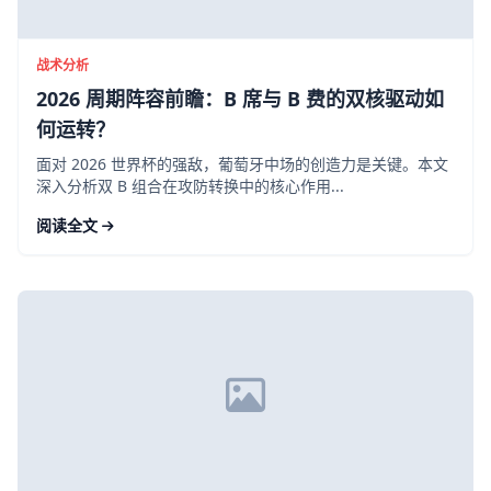
战术分析
2026 周期阵容前瞻：B 席与 B 费的双核驱动如
何运转？
面对 2026 世界杯的强敌，葡萄牙中场的创造力是关键。本文
深入分析双 B 组合在攻防转换中的核心作用...
阅读全文