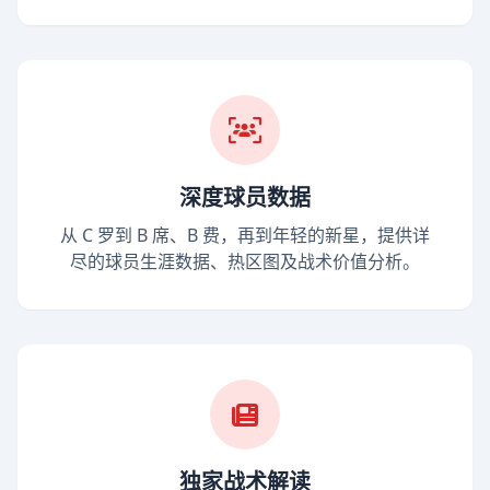
深度球员数据
从 C 罗到 B 席、B 费，再到年轻的新星，提供详
尽的球员生涯数据、热区图及战术价值分析。
独家战术解读