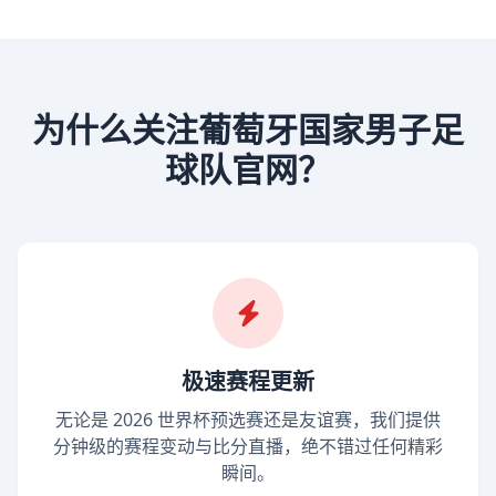
为什么关注葡萄牙国家男子足
球队官网？
极速赛程更新
无论是 2026 世界杯预选赛还是友谊赛，我们提供
分钟级的赛程变动与比分直播，绝不错过任何精彩
瞬间。