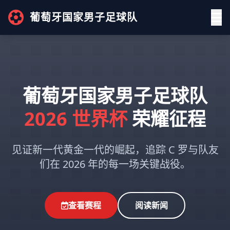
葡萄牙国家男子足球队
葡萄牙国家男子足球队
2026 世界杯
荣耀征程
见证新一代黄金一代的崛起，追踪 C 罗与队友
们在 2026 年的每一场关键战役。
查看赛程
阅读新闻