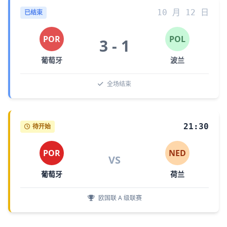
10 月 12 日
已结束
POR
POL
3 - 1
葡萄牙
波兰
全场结束
21:30
待开始
POR
NED
VS
葡萄牙
荷兰
欧国联 A 级联赛