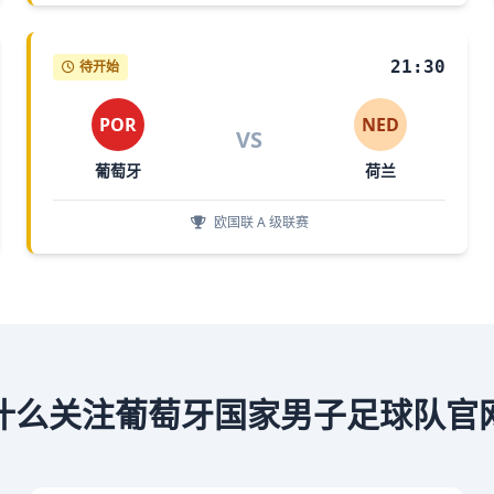
21:30
待开始
POR
NED
VS
葡萄牙
荷兰
欧国联 A 级联赛
什么关注葡萄牙国家男子足球队官