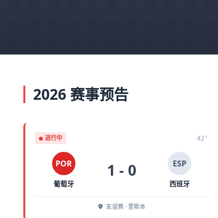
2026 赛事预告
进行中
42'
POR
ESP
1 - 0
葡萄牙
西班牙
友谊赛 · 里斯本