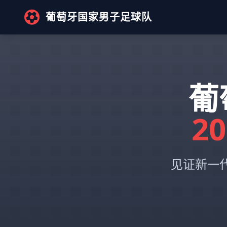
葡萄牙国家男子足球队
葡
2
见证新一代