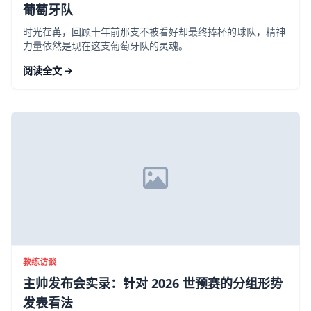
葡萄牙队
时光荏苒，回顾十年前那支不被看好却最终捧杯的球队，精神
力量依然是现在这支葡萄牙队的灵魂。
阅读全文
教练访谈
主帅发布会实录：针对 2026 世预赛的分组形势
发表看法