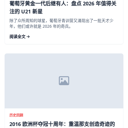
葡萄牙黄金一代后继有人：盘点 2026 年值得关
注的 U21 新星
除了众所周知的球星，葡萄牙青训营又涌现出了一批天才少
年，他们或许就是 2026 年的奇兵。
阅读全文
历史回顾
2016 欧洲杯夺冠十周年：重温那支创造奇迹的