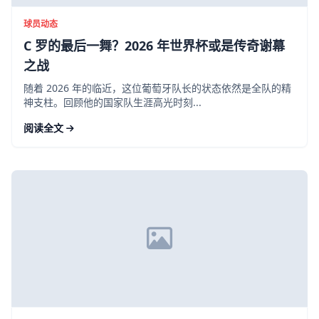
球员动态
C 罗的最后一舞？2026 年世界杯或是传奇谢幕
之战
随着 2026 年的临近，这位葡萄牙队长的状态依然是全队的精
神支柱。回顾他的国家队生涯高光时刻...
阅读全文