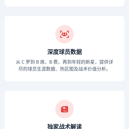
深度球员数据
从 C 罗到 B 席、B 费，再到年轻的新星，提供详
尽的球员生涯数据、热区图及战术价值分析。
独家战术解读