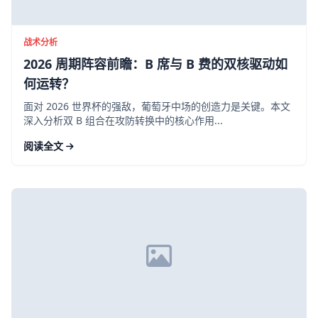
战术分析
2026 周期阵容前瞻：B 席与 B 费的双核驱动如
何运转？
面对 2026 世界杯的强敌，葡萄牙中场的创造力是关键。本文
深入分析双 B 组合在攻防转换中的核心作用...
阅读全文