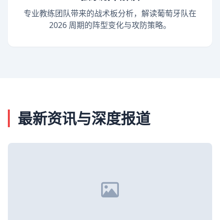
专业教练团队带来的战术板分析，解读葡萄牙队在
2026 周期的阵型变化与攻防策略。
最新资讯与深度报道