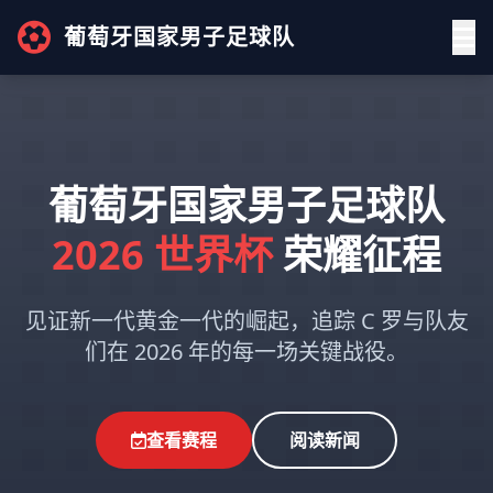
葡萄牙国家男子足球队
葡萄牙国家男子足球队
2026 世界杯
荣耀征程
见证新一代黄金一代的崛起，追踪 C 罗与队友
们在 2026 年的每一场关键战役。
查看赛程
阅读新闻