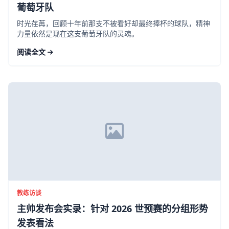
葡萄牙队
时光荏苒，回顾十年前那支不被看好却最终捧杯的球队，精神
力量依然是现在这支葡萄牙队的灵魂。
阅读全文
教练访谈
主帅发布会实录：针对 2026 世预赛的分组形势
发表看法