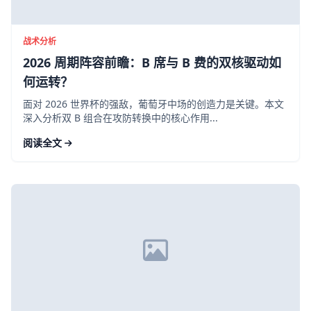
战术分析
2026 周期阵容前瞻：B 席与 B 费的双核驱动如
何运转？
面对 2026 世界杯的强敌，葡萄牙中场的创造力是关键。本文
深入分析双 B 组合在攻防转换中的核心作用...
阅读全文