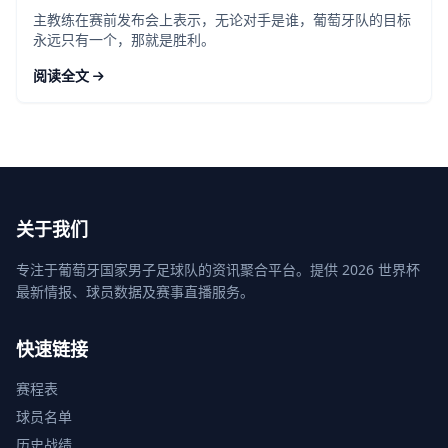
主教练在赛前发布会上表示，无论对手是谁，葡萄牙队的目标
永远只有一个，那就是胜利。
阅读全文
关于我们
专注于葡萄牙国家男子足球队的资讯聚合平台。提供 2026 世界杯
最新情报、球员数据及赛事直播服务。
快速链接
赛程表
球员名单
历史战绩