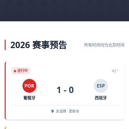
2026 赛事预告
所有时间均为北京时间
进行中
42'
POR
ESP
1 - 0
葡萄牙
西班牙
友谊赛 · 里斯本