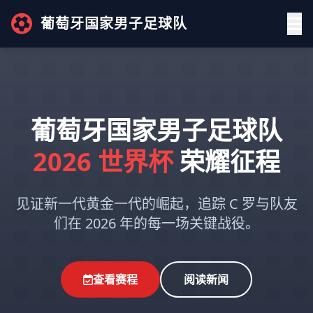
葡萄牙国家男子足球队
葡萄牙国家男子足球队
2026 世界杯
荣耀征程
见证新一代黄金一代的崛起，追踪 C 罗与队友
们在 2026 年的每一场关键战役。
查看赛程
阅读新闻